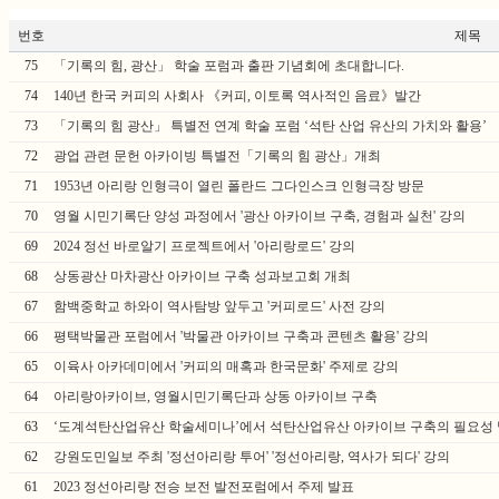
번호
제목
75
「기록의 힘, 광산」 학술 포럼과 출판 기념회에 초대합니다.
74
140년 한국 커피의 사회사 《커피, 이토록 역사적인 음료》발간
73
「기록의 힘 광산」 특별전 연계 학술 포럼 ‘석탄 산업 유산의 가치와 활용’
72
광업 관련 문헌 아카이빙 특별전「기록의 힘 광산」개최
71
1953년 아리랑 인형극이 열린 폴란드 그다인스크 인형극장 방문
70
영월 시민기록단 양성 과정에서 '광산 아카이브 구축, 경험과 실천' 강의
69
2024 정선 바로알기 프로젝트에서 '아리랑로드' 강의
68
상동광산 마차광산 아카이브 구축 성과보고회 개최
67
함백중학교 하와이 역사탐방 앞두고 '커피로드' 사전 강의
66
평택박물관 포럼에서 '박물관 아카이브 구축과 콘텐츠 활용' 강의
65
이육사 아카데미에서 '커피의 매혹과 한국문화' 주제로 강의
64
아리랑아카이브, 영월시민기록단과 상동 아카이브 구축
63
‘도계석탄산업유산 학술세미나’에서 석탄산업유산 아카이브 구축의 필요성
62
강원도민일보 주최 '정선아리랑 투어' '정선아리랑, 역사가 되다' 강의
61
2023 정선아리랑 전승 보전 발전포럼에서 주제 발표