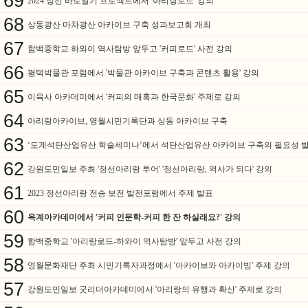
69
2024 정선 바로알기 프로젝트에서 '아리랑로드' 강의
68
상동광산 마차광산 아카이브 구축 성과보고회 개최
67
함백중학교 하와이 역사탐방 앞두고 '커피로드' 사전 강의
66
평택박물관 포럼에서 '박물관 아카이브 구축과 콘텐츠 활용' 강의
65
이육사 아카데미에서 '커피의 매혹과 한국문화' 주제로 강의
64
아리랑아카이브, 영월시민기록단과 상동 아카이브 구축
63
‘도계석탄산업유산 학술세미나’에서 석탄산업유산 아카이브 구축의 필요성 
62
강원도민일보 주최 '정선아리랑 투어' '정선아리랑, 역사가 되다' 강의
61
2023 정선아리랑 전승 보전 발전포럼에서 주제 발표
60
옥계아카데미에서 '커피 인문학-커피 한 잔 하실래요?' 강의
59
함백중학교 '아리랑로드-하와이 역사탐방' 앞두고 사전 강의
58
영월문화재단 주최 시민기록자과정에서 '아카이브와 아카이빙' 주제 강의
57
강원도민일보 굿리더아카데미에서 '아리랑의 유행과 확산' 주제로 강의