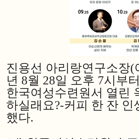
진용선 아리랑연구소장
(
년 8월 28일 오후 7시부
한국여성수련원서 열린
하실래요?-커피 한 잔 인
했다
.