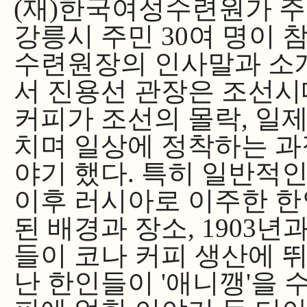
(재)한국여성수련원가 
강릉시 주민 30여 명이
수련원장의 인사말과 소
서 진용선 관장은 조선시
커피가 조선의 몰락, 일제
치며 일상에 정착하는 
야기 했다. 특히 일반적
이후 러시아로 이주한 한
된 배경과 장소, 1903년
들이 코나 커피 생산에 
난 한인들이 '애니깽
'
을 