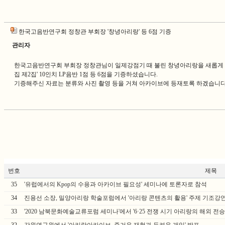
한국고음반연구회 정창관 부회장 '창녕아리랑' 등 6점 기증
관리자
한국고음반연구회 부회장 정창관님이 일제강점기 때 불린 창녕아리랑을 새롭게 제작한
집 제2집' 10인치 LP음반 1점 등 6점을 기증하셨습니다.
기증해주신 자료는 분류와 사진 촬영 등을 거쳐 아카이브에 등재토록 하겠습니다
번호
제목
35
'유럽에서의 Kpop의 수용과 아카이브 필요성' 세미나에 토론자로 참석
34
진용선 소장, 밀양아리랑 학술포럼에서 '아리랑 콘텐츠의 활용' 주제 기조강
33
'2020 남북문화예술교류포럼 세미나'에서 '6·25 전쟁 시기 아리랑의 해외 전승