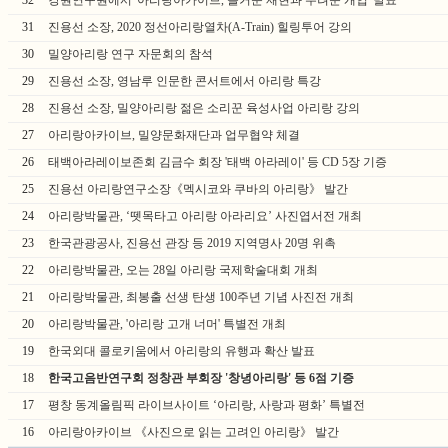
32
강원연구원에서 '아리랑아카이브, 즐거운 재현과 두려운 개입' 발표
31
진용선 소장, 2020 정선아리랑열차(A-Train) 힐링투어 강의
30
밀양아리랑 연구 자문회의 참석
29
진용선 소장, 영남루 인문한 콘서트에서 아리랑 특강
28
진용선 소장, 밀양아리랑 젊은 소리꾼 육성사업 아리랑 강의
27
아리랑아카이브, 밀양문화재단과 업무협약 체결
26
태백아라레이보존회 김금수 회장 '태백 아라레이' 등 CD 5장 기증
25
진용선 아리랑연구소장《멕시코와 쿠바의 아리랑》 발간
24
아리랑박물관, ‘뗏목타고 아리랑 아라리요’ 사진엽서전 개최
23
한국관광공사, 진용선 관장 등 2019 지역명사 20명 위촉
22
아리랑박물관, 오는 28일 아리랑 국제학술대회 개최
21
아리랑박물관, 최봉출 선생 탄생 100주년 기념 사진전 개최
20
아리랑박물관, '아리랑 고개 너머' 특별전 개최
19
한국외대 콜로키움에서 아리랑의 유행과 확산 발표
18
한국고음반연구회 정창관 부회장 '창녕아리랑' 등 6점 기증
17
평창 동계올림픽 라이브사이트 ‘아리랑, 사랑과 평화’ 특별전
16
아리랑아카이브 《사진으로 읽는 고려인 아리랑》 발간