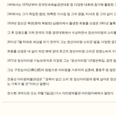
1부에서는 1970년부터 전국민속예술경연대회 등 다양한 대회에 참가해 활동한 그
2부에서는 그가 취입한 음반, 채록한 가사집 및 그의 명찰, 티셔츠 등 그의 삶이
1919년 정선군 북면(현재 북평면) 남평리에서 출생한 최봉출 선생은 1961년
그 후 강원도를 거쳐 전국의 각종 경연대회에서 수상하면서 정선아리랑의 소리를
2011년 7월 92세로 세상을 뜨기 전까지 그는 정선아리랑 소리꾼 발굴, 다양한
최봉출 선생은 네 살이 되던 해에 당대 최고의 정선아리랑 소리꾼 정명노씨의 
1971년 정선아리랑 기능보유자로 지정된 그는 ‘정선아리랑’ LP음반취입, 공연
그는 구전심수(口傳心授)의 방법으로 아리랑을 가르치며 김춘래, 홍동주 등 많
진용선 아리랑박물관장은 “‘공력이 담긴 소리’로 정선아리랑과 함께 살아온 정선
는 기회가 될 것”이라고 말했다.
전시회 개막식은 오는 10월 5일(금) 11시 아리랑박물관 아리랑카페에서 열린다