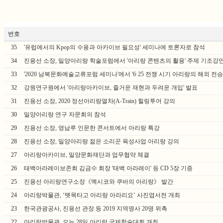
번호
35
'유럽에서의 Kpop의 수용과 아카이브 필요성' 세미나에 토론자로 참석
34
진용선 소장, 밀양아리랑 학술포럼에서 '아리랑 콘텐츠의 활용' 주제 기조강
33
'2020 남북문화예술교류포럼 세미나'에서 '6·25 전쟁 시기 아리랑의 해외 전승
32
강원연구원에서 '아리랑아카이브, 즐거운 재현과 두려운 개입' 발표
31
진용선 소장, 2020 정선아리랑열차(A-Train) 힐링투어 강의
30
밀양아리랑 연구 자문회의 참석
29
진용선 소장, 영남루 인문한 콘서트에서 아리랑 특강
28
진용선 소장, 밀양아리랑 젊은 소리꾼 육성사업 아리랑 강의
27
아리랑아카이브, 밀양문화재단과 업무협약 체결
26
태백아라레이보존회 김금수 회장 '태백 아라레이' 등 CD 5장 기증
25
진용선 아리랑연구소장《멕시코와 쿠바의 아리랑》 발간
24
아리랑박물관, ‘뗏목타고 아리랑 아라리요’ 사진엽서전 개최
23
한국관광공사, 진용선 관장 등 2019 지역명사 20명 위촉
22
아리랑박물관, 오는 28일 아리랑 국제학술대회 개최