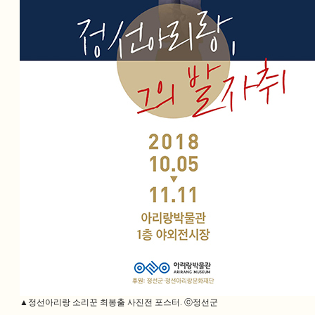
▲정선아리랑 소리꾼 최봉출 사진전 포스터. ⓒ정선군