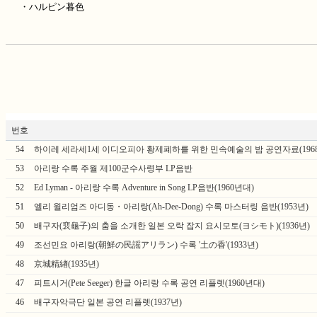
・ハルピン暮色
번호
54
하이레 세라세1세 이디오피아 황제폐하를 위한 민속예술의 밤 공연자료(1968
53
아리랑 수록 주월 제100군수사령부 LP음반
52
Ed Lyman - 아리랑 수록 Adventure in Song LP음반(1960년대)
51
엘리 윌리엄즈 아디동・아리랑(Ah-Dee-Dong) 수록 마스터링 음반(1953년)
50
배구자(裵龜子)의 춤을 소개한 일본 오락 잡지 요시모토(ヨシモト)(1936년)
49
조선민요 아리랑(朝鮮の民謡アリラン) 수록 '土の香'(1933년)
48
京城精緖(1935년)
47
피트시거(Pete Seeger) 한글 아리랑 수록 공연 리플렛(1960년대)
46
배구자악극단 일본 공연 리플렛(1937년)