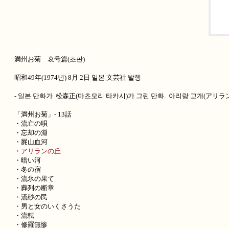
満州お菊 哀号篇(초판)
昭和49年(1974년) 8月 2日 일본 文芸社 발행
- 일본 만화가 松森正(마츠모리 타카시)가 그린 만화. 아리랑 고개(アリラン
「満州お菊」- 13話
・流亡の唄
・忘却の淵
・屍山血河
・
アリランの丘
・暗い河
・冬の宿
・流氷の果て
・葬列の断章
・流砂の民
・男と女のいくさうた
・流転
・修羅無惨