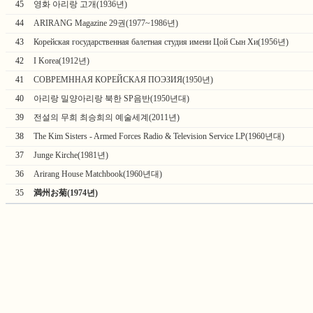
45
영화 아리랑 고개(1936년)
44
ARIRANG Magazine 29권(1977~1986년)
43
Корейская государственная балетная студия имени Цой Сын Хи(1956년)
42
I Korea(1912년)
41
СОВРЕМННАЯ КОРЕЙСКАЯ ПОЭЗИЯ(1950년)
40
아리랑 밀양아리랑 북한 SP음반(1950년대)
39
전설의 무희 최승희의 예술세계(2011년)
38
The Kim Sisters - Armed Forces Radio & Television Service LP(1960년대)
37
Junge Kirche(1981년)
36
Arirang House Matchbook(1960년대)
35
満州お菊(1974년)