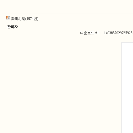
満州お菊(1974년)
관리자
다운로드 #1
1403857029765925.j