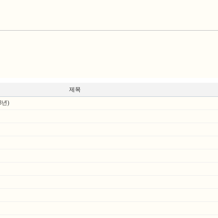
제목
년)