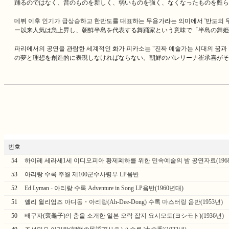
踊るのではなく、昔のものを新しく、弱いものを強く、なくなったものを甦ら
데뷔 이후 인기가 급상승하고 한반도를 대표하는 무용가라는 의미에서 '반도의 무희
ー以来人気は急上昇し、朝鮮半島を代表する舞踊家という意味で「半島の舞姫
파리에서의 공연을 관람한 세계적인 화가 피카소는 "진짜 예술가는 시대의 꿈
の夢と理想を創造的に表現しなければならない。朝鮮のバレリーナ崔承喜がそ
번호
54
하이레 세라세1세 이디오피아 황제폐하를 위한 민속예술의 밤 공연자료(1968
53
아리랑 수록 주월 제100군수사령부 LP음반
52
Ed Lyman - 아리랑 수록 Adventure in Song LP음반(1960년대)
51
엘리 윌리엄즈 아디동・아리랑(Ah-Dee-Dong) 수록 마스터링 음반(1953년)
50
배구자(裵龜子)의 춤을 소개한 일본 오락 잡지 요시모토(ヨシモト)(1936년)