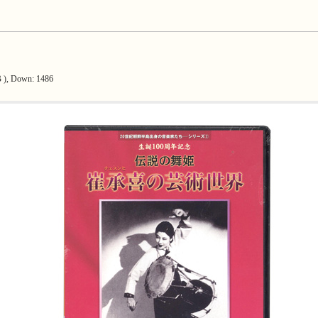
 )
, Down: 1486