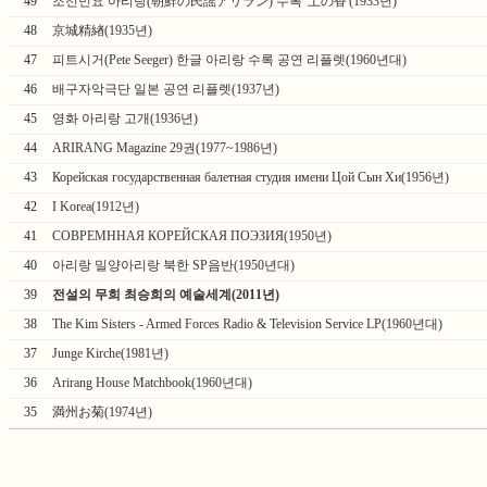
49
조선민요 아리랑(朝鮮の民謡アリラン) 수록 '土の香'(1933년)
48
京城精緖(1935년)
47
피트시거(Pete Seeger) 한글 아리랑 수록 공연 리플렛(1960년대)
46
배구자악극단 일본 공연 리플렛(1937년)
45
영화 아리랑 고개(1936년)
44
ARIRANG Magazine 29권(1977~1986년)
43
Корейская государственная балетная студия имени Цой Сын Хи(1956년)
42
I Korea(1912년)
41
СОВРЕМННАЯ КОРЕЙСКАЯ ПОЭЗИЯ(1950년)
40
아리랑 밀양아리랑 북한 SP음반(1950년대)
39
전설의 무희 최승희의 예술세계(2011년)
38
The Kim Sisters - Armed Forces Radio & Television Service LP(1960년대)
37
Junge Kirche(1981년)
36
Arirang House Matchbook(1960년대)
35
満州お菊(1974년)