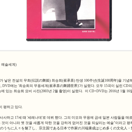
 예술세계)
나라가 낳은 전설의 무희(伝説の舞姫) 최승희(崔承喜) 탄생 100주년(生誕100周年)을
, DVD에는 '최승희의 무용세계(崔承喜の舞踊世界)'가 실렸다. 모두 15곡이 실린 C
능에 있는 최승희 묘비 사진(2003년 2월 촬영)이 실렸다. 이 CD+DVD는 2016년
같이 평하고 있다.
사사하고 17세 때 '세레나데'로 데뷔 했다. 그의 미모와 무용에 금새 일본 사람들을 
추는 것이 아니라 옛 것을 새롭게 약한 것을 강하게 없어진 것을 되살리는 예술"이
のうちに人々を魅了し、宗主国である日本で作家の川端康成はじめ多くの文化人・