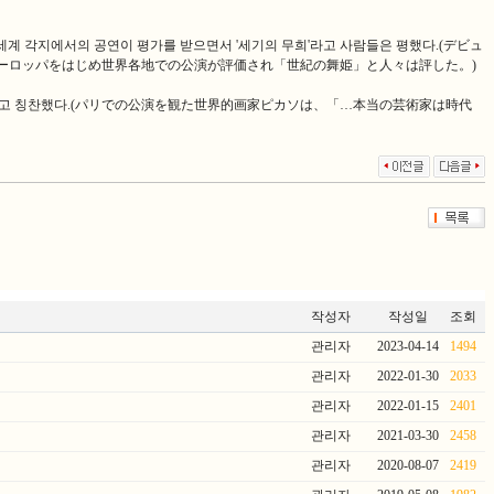
 세계 각지에서의 공연이 평가를 받으면서 '세기의 무희'라고 사람들은 평했다.(デビュ
ーロッパをはじめ世界各地での公演が評価され「世紀の舞姫」と人々は評した。)
다!"라고 칭찬했다.(パリでの公演を観た世界的画家ピカソは、「…本当の芸術家は時代
작성자
작성일
조회
관리자
2023-04-14
1494
관리자
2022-01-30
2033
관리자
2022-01-15
2401
관리자
2021-03-30
2458
관리자
2020-08-07
2419