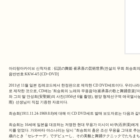
아리랑아카이브 신착자료 : 伝説の舞姫 崔承喜の芸術世界(전설의 무희 최승희의
음반번호:KKW-4/5 [CD+DVD]
2011년 11월 일본 킹레코드에서 한정판으로 제작한 CD DVD세트이다. 우리
로 제작한 것으로, CD에는 '최승희의 노래와 무용음악(崔承喜の歌と舞踊音楽)'이
와 그의 딸 안성희(安聖姬)의 사진(1956년 6월 촬영), 평양 형제선구역 애국열사
雨) 선생님이 직접 기증한 자료이다.
최승희(1911.11.24-1969.8.8)에 대해 이 CD DVD세트 발매 보도자료는 다음과 
최승희는 16세에 일본을 대표하는 저명한 현대 무용가 이시이 바쿠(石井漠)에게 
지를 얻었다. 가와바타 야스나리는 당시 "최승희의 춤은 조선 무용을 그대로 
歳のとき「セレナーデ」でデビューし、その美貌と舞踊テクニックでたちまち