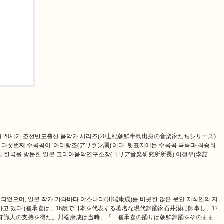
 기념해 20세기 조선반도출신 음악가 시리즈(20世紀朝鮮半島出身の音楽家たちシリーズ)
D의 다섯번째 수록곡이 '아리랑조(アリラン調)'이다. 뒷표지에는 수록곡 곡록과 최승희
 1월 16일 한국을 방문한 일본 코리아음악연구소장(コリア音楽研究所所長) 이철우(李喆
매료되었으며, 일본 작가 가와바타 야스나리(川端康成)를 비롯한 많은 문인 지식인의 지
라고 평하고 있다.(崔承喜は、16歳で日本を代表する著名な現代舞踊家石井漠に師事し、17
知識人の支持を得た。川端康成は当時、「…崔承喜の踊りは朝鮮舞踊をそのまま