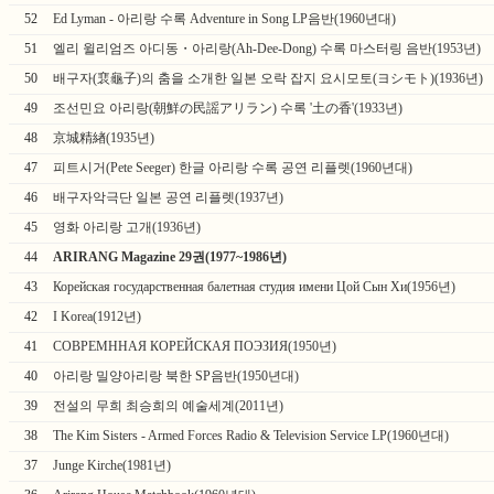
52
Ed Lyman - 아리랑 수록 Adventure in Song LP음반(1960년대)
51
엘리 윌리엄즈 아디동・아리랑(Ah-Dee-Dong) 수록 마스터링 음반(1953년)
50
배구자(裵龜子)의 춤을 소개한 일본 오락 잡지 요시모토(ヨシモト)(1936년)
49
조선민요 아리랑(朝鮮の民謡アリラン) 수록 '土の香'(1933년)
48
京城精緖(1935년)
47
피트시거(Pete Seeger) 한글 아리랑 수록 공연 리플렛(1960년대)
46
배구자악극단 일본 공연 리플렛(1937년)
45
영화 아리랑 고개(1936년)
44
ARIRANG Magazine 29권(1977~1986년)
43
Корейская государственная балетная студия имени Цой Сын Хи(1956년)
42
I Korea(1912년)
41
СОВРЕМННАЯ КОРЕЙСКАЯ ПОЭЗИЯ(1950년)
40
아리랑 밀양아리랑 북한 SP음반(1950년대)
39
전설의 무희 최승희의 예술세계(2011년)
38
The Kim Sisters - Armed Forces Radio & Television Service LP(1960년대)
37
Junge Kirche(1981년)